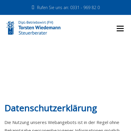
S
Rufen Sie uns an: 0331 - 969 82 0
k
i
p
t
o
c
Steuerberater Torsten
o
n
Wiedemann in Potsdam
t
e
n
t
Datenschutzerklärung
Die Nutzung unseres Webangebots ist in der Regel ohne
Bekanntgabe personenbezogener Informationen möglich.